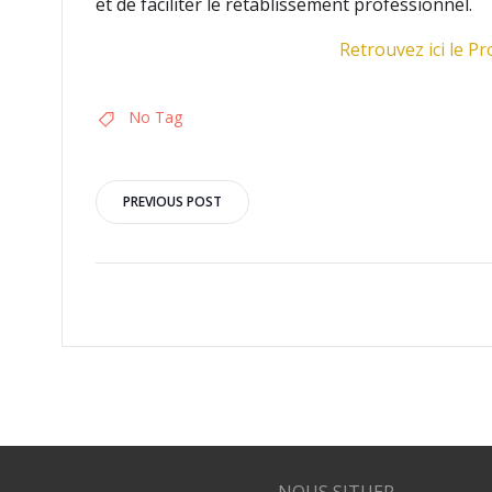
et de faciliter le rétablissement professionnel.
Retrouvez ici le Pr
No Tag
Navigation
PREVIOUS POST
de
l’article
NOUS SITUER